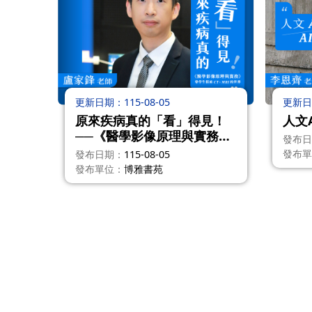
更新日期
115-08-05
更新日
原來疾病真的「看」得見！
人文A
──《醫學影像原理與實務》
發布日
帶學生探索 CT、MRI 的世界
發布單
發布日期
115-08-05
---盧家鋒
發布單位
博雅書苑