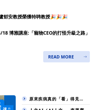
 盧郁安教授榮獲特聘教授🎉🎉🎉
/03/18 博雅講座:「寵物CEO的打怪升級之路」
READ MORE
原來疾病真的「看」得見！ ──《醫學影像原理與實務》帶學生探索 CT、MRI 的世界 ---盧家鋒