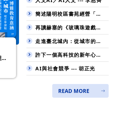
人文AI／AI人文 --- 李恩齊
簡述陽明校區書苑經營「課．城市」地方學課程的博雅教育意涵 --- 曾憲政
再讀赫塞的《玻璃珠遊戲》有感（二）--- 陳一平
走進臺北城內：從城市的發展，看見一塊塊石頭的旅程 --- 張立鴻
許下一個高科技的新年心願 --- 楊谷洋
程的
AI與社會競爭 --- 胡正光
READ MORE