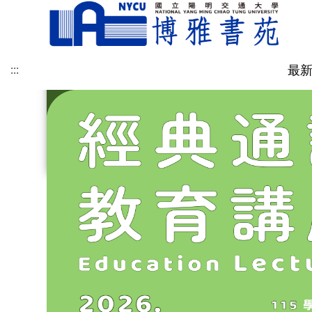
經
博
典
雅
最
:::
:::
講
學
博雅訊息
書苑介紹
社群與永續教育中心
博雅專欄
學涯網
修課規定
博雅跨域社群
表單規章
聯絡我們-地圖
書苑成員
人文科學中心
提問與建議
學習地圖
課程時間表
聯絡我們-意見回饋
座
分
關於社永
跨域社群
自主學習
SDGs永續活動與課程
全校性活動