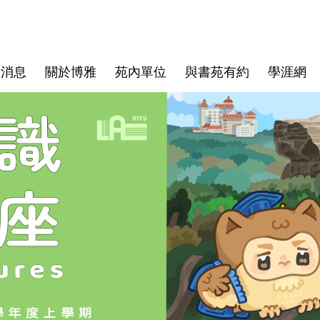
新消息
關於博雅
苑內單位
與書苑有約
學涯網
體育教育中心
常見問題
心理學跨域學程
國立陽明交通大學單一入口
藝文中心
書苑課程
書苑新生