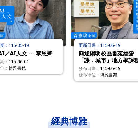
期
115-05-19
更新日期
115-05-19
I／AI人文 --- 李恩齊
簡述陽明校區書苑經營
「課．城市」地方學課
期
115-06-01
博雅教育意涵 --- 曾憲政
位
博雅書苑
發布日期
115-05-19
發布單位
博雅書苑
經典博雅