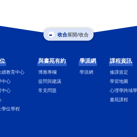
展開/收合
位
與書苑有約
學涯網
課程資訊
永續教育中心
博雅專欄
學涯網
修課規定
學中心
提問與建議
學習地圖
育中心
常見問題
心理學跨域
心
書苑課程
士學位學程