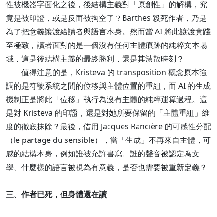
性被機器字面化之後，後結構主義對「原創性」的解構，究
竟是被印證，或是反而被掏空了？Barthes 殺死作者，乃是
為了把意義讓渡給讀者與語言本身。然而當 AI 將此讓渡實踐
至極致，讀者面對的是一個沒有任何主體痕跡的純粹文本場
域，這是後結構主義的最終勝利，還是其潰散時刻？
值得注意的是，Kristeva 的 transposition 概念原本強
調的是符號系統之間的位移與主體位置的重組，而 AI 的生成
機制正是將此「位移」執行為沒有主體的純粹運算過程。這
是對 Kristeva 的印證，還是對她所要保留的「主體重組」維
度的徹底抹除？最後，借用 Jacques Rancière 的可感性分配
（le partage du sensible），當「生成」不再來自主體，可
感的結構本身，例如誰被允許書寫、誰的聲音被認定為文
學、什麼樣的語言被視為有意義，是否也需要被重新定義？
三、作者已死，但身體還在讀