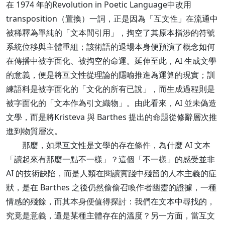
在 1974 年的Revolution in Poetic Language中改用
transposition（置換）一詞，正是因為「互文性」在流通中
被稀釋為單純的「文本間引用」，掏空了其原本指涉的符號
系統位移與主體重組；該術語的退場本身便預演了概念如何
在傳播中被字面化、被掏空的命運。延伸至此，AI 生成文學
的意義，便是將互文性從理論的隱喻推進為運算的現實；訓
練語料是被字面化的「文化的所有已說」，而生成過程則是
被字面化的「文本作為引文織物」。由此看來，AI 並未偽造
文學，而是將Kristeva 與 Barthes 提出的命題從修辭層次推
進到物質層次。
那麼，如果互文性是文學的存在條件，為什麼 AI 文本
「讀起來有那麼一點不一樣」？這個「不一樣」的感受並非
AI 的技術缺陷，而是人類在閱讀實踐中殘留的人本主義的症
狀，是在 Barthes 之後仍然偷偷召喚作者幽靈的證據，一種
情感的殘餘，而其本身便值得探討：我們在文本中尋找的，
究竟是意義，還是某種主體存在的溫度？另一方面，當互文