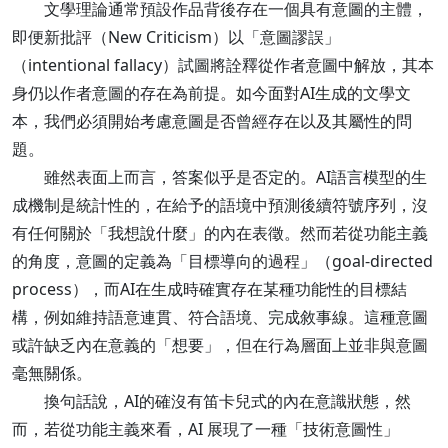
文學理論通常預設作品背後存在一個具有意圖的主體，
即便新批評（New Criticism）以「意圖謬誤」
（intentional fallacy）試圖將詮釋從作者意圖中解放，其本
身仍以作者意圖的存在為前提。如今面對AI生成的文學文
本，我們必須開始考慮意圖是否曾經存在以及其屬性的問
題。
雖然表面上而言，答案似乎是否定的。AI語言模型的生
成機制是統計性的，在給予的語境中預測後續符號序列，沒
有任何關於「我想說什麼」的內在表徵。然而若從功能主義
的角度，意圖的定義為「目標導向的過程」（goal-directed
process），而AI在生成時確實存在某種功能性的目標結
構，例如維持語意連貫、符合語境、完成敘事線。這種意圖
或許缺乏內在意義的「想要」，但在行為層面上並非與意圖
毫無關係。
換句話說，AI的確沒有笛卡兒式的內在意識狀態，然
而，若從功能主義來看，AI 展現了一種「技術意圖性」