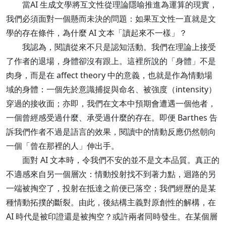
當AI 生成文學將互文性從理論隱喻推進為運算的現實，
我們必須面對一個懸而未決的問題：如果互文性一直就是文
學的存在條件，為什麼 AI 文本「讀起來不一樣」？
我認為，閱讀從來不只是認知活動。我們在理論上接受
了作者的退場，身體卻沒有跟上。這裡所說的「身體」不是
肉身，而是在 affect theory 中的意義，也就是作為情動場
域的身體：一個先於意識捕捉與命名、被強度（intensity）
穿過的接收面；亦即，我們在文本中預期會遭遇一個他者，
一個曾經感受過什麼、承受過什麼的存在。即便 Barthes 告
訴我們作者不過是語言的效果，閱讀中的情動反應仍然朝向
一個「曾在那裡的人」伸出手。
面對 AI 文本時，令我們不安的並不是文本品質。真正的
不適感來自另一個層次：情動投射找不到著力點，迴路的另
一端被掏空了，投射在抵達之前便已落空；我們經歷的是某
種情動拓撲的斷裂。由此，後結構主義對原創性的解構，在
AI 時代是被印證還是被掏空？或許兩者同時發生。在某個層