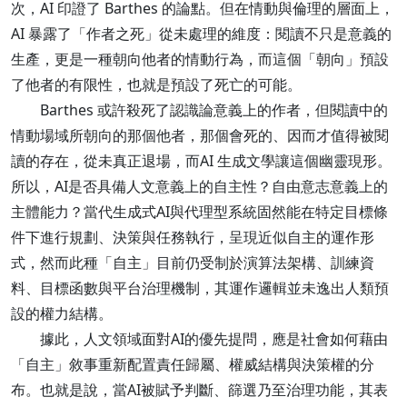
次，AI 印證了 Barthes 的論點。但在情動與倫理的層面上，
AI 暴露了「作者之死」從未處理的維度：閱讀不只是意義的
生產，更是一種朝向他者的情動行為，而這個「朝向」預設
了他者的有限性，也就是預設了死亡的可能。
Barthes 或許殺死了認識論意義上的作者，但閱讀中的
情動場域所朝向的那個他者，那個會死的、因而才值得被閱
讀的存在，從未真正退場，而AI 生成文學讓這個幽靈現形。
所以，AI是否具備人文意義上的自主性？自由意志意義上的
主體能力？當代生成式AI與代理型系統固然能在特定目標條
件下進行規劃、決策與任務執行，呈現近似自主的運作形
式，然而此種「自主」目前仍受制於演算法架構、訓練資
料、目標函數與平台治理機制，其運作邏輯並未逸出人類預
設的權力結構。
據此，人文領域面對AI的優先提問，應是社會如何藉由
「自主」敘事重新配置責任歸屬、權威結構與決策權的分
布。也就是說，當AI被賦予判斷、篩選乃至治理功能，其表