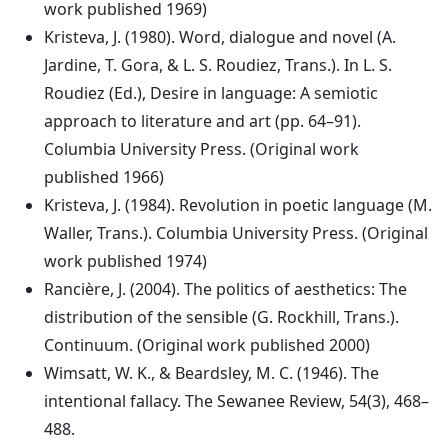
work published 1969)
Kristeva, J. (1980). Word, dialogue and novel (A.
Jardine, T. Gora, & L. S. Roudiez, Trans.). In L. S.
Roudiez (Ed.), Desire in language: A semiotic
approach to literature and art (pp. 64–91).
Columbia University Press. (Original work
published 1966)
Kristeva, J. (1984). Revolution in poetic language (M.
Waller, Trans.). Columbia University Press. (Original
work published 1974)
Rancière, J. (2004). The politics of aesthetics: The
distribution of the sensible (G. Rockhill, Trans.).
Continuum. (Original work published 2000)
Wimsatt, W. K., & Beardsley, M. C. (1946). The
intentional fallacy. The Sewanee Review, 54(3), 468–
488.