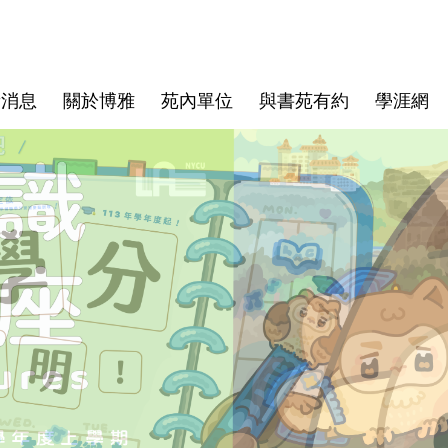
新消息
關於博雅
苑內單位
與書苑有約
學涯網
體育教育中心
常見問題
心理學跨域學程
國立陽明交通大學單一入口
藝文中心
書苑課程
書苑新生