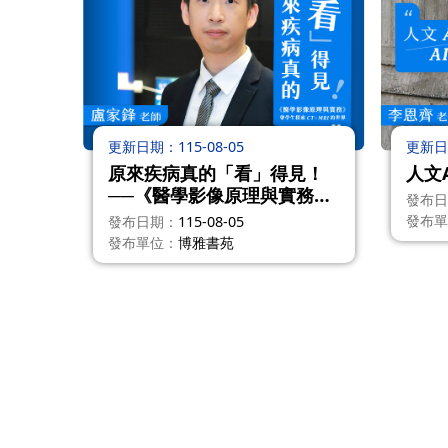
更新日期
115-08-05
更新日
原來疾病真的「看」得見！
人文A
──《醫學影像原理與實務》
發布日
帶學生探索 CT、MRI 的世界
發布單
發布日期
115-08-05
---盧家鋒
發布單位
博雅書苑