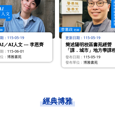
期
115-05-19
更新日期
115-05-19
I／AI人文 --- 李恩齊
簡述陽明校區書苑經營
「課．城市」地方學課
期
115-06-01
博雅教育意涵 --- 曾憲政
位
博雅書苑
發布日期
115-05-19
發布單位
博雅書苑
經典博雅