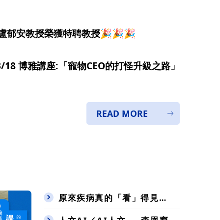
 盧郁安教授榮獲特聘教授🎉🎉🎉
/03/18 博雅講座:「寵物CEO的打怪升級之路」
READ MORE
原來疾病真的「看」得見！ ──《醫學影像原理與實務》帶學生探索 CT、MRI 的世界 ---盧家鋒