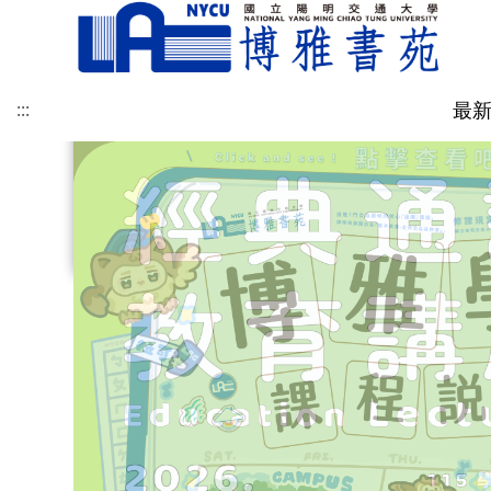
經
博
典
雅
最
:::
:::
講
學
博雅訊息
書苑介紹
社群與永續教育中心
博雅專欄
學涯網
修課規定
博雅跨域社群
表單規章
聯絡我們-地圖
書苑成員
人文科學中心
提問與建議
學習地圖
課程時間表
聯絡我們-意見回饋
座
分
關於社永
跨域社群
自主學習
SDGs永續活動與課程
全校性活動