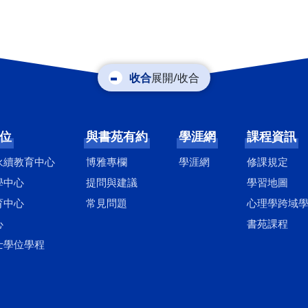
展開/收合
位
與書苑有約
學涯網
課程資訊
永續教育中心
博雅專欄
學涯網
修課規定
學中心
提問與建議
學習地圖
育中心
常見問題
心理學跨域
心
書苑課程
士學位學程