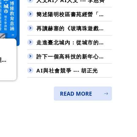
人文AI／AI人文 --- 李恩齊
簡述陽明校區書苑經營「課．城市」地方學課程的博雅教育意涵 --- 曾憲政
再讀赫塞的《玻璃珠遊戲》有感（二）--- 陳一平
走進臺北城內：從城市的發展，看見一塊塊石頭的旅程 --- 張立鴻
許下一個高科技的新年心願 --- 楊谷洋
程的
AI與社會競爭 --- 胡正光
READ MORE