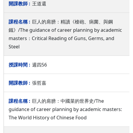
王道還
巨人的肩膀：精讀《槍砲、病菌、與鋼
鐵》/The guidance of career planning by academic
masters：Critical Reading of Guns, Germs, and
Steel
週四56
張哲嘉
巨人的肩膀：中國菜的世界史/The
guidance of career planning by academic masters:
The World History of Chinese Food