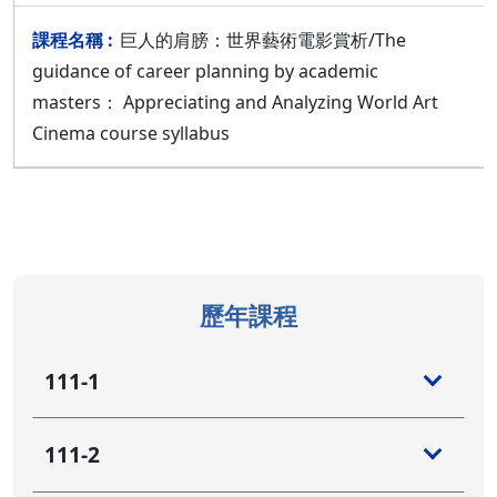
巨人的肩膀：世界藝術電影賞析/The
guidance of career planning by academic
masters： Appreciating and Analyzing World Art
Cinema course syllabus
歷年課程
111-1
111-2