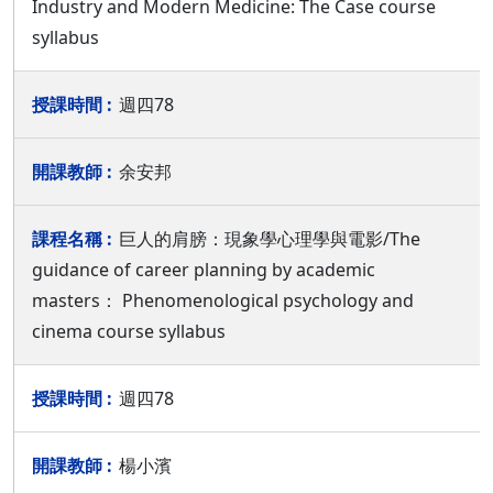
Industry and Modern Medicine: The Case course
syllabus
週四78
余安邦
巨人的肩膀：現象學心理學與電影/The
guidance of career planning by academic
masters： Phenomenological psychology and
cinema course syllabus
週四78
楊小濱