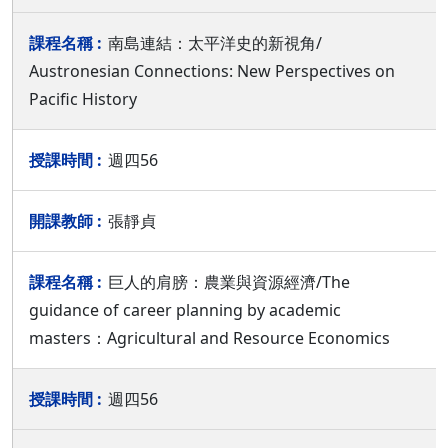
南島連結：太平洋史的新視角/
Austronesian Connections: New Perspectives on
Pacific History
週四56
張靜貞
巨人的肩膀：農業與資源經濟/The
guidance of career planning by academic
masters：Agricultural and Resource Economics
週四56