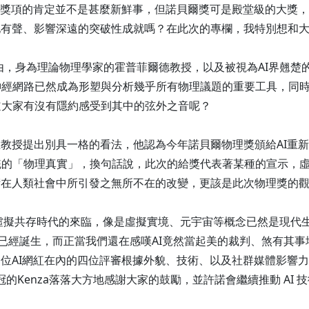
某些獎項的肯定並不是甚麼新鮮事，但諾貝爾獎可是殿堂級的大獎
地有聲、影響深遠的突破性成就嗎？在此次的專欄，我特別想和
，身為理論物理學家的霍普菲爾德教授，以及被視為AI界翹楚
神經網路已然成為形塑與分析幾乎所有物理議題的重要工具，同
道大家有沒有隱約感受到其中的弦外之音呢？
維教授提出別具一格的看法，他認為今年諾貝爾物理獎頒給AI重新
統的「物理真實」，換句話說，此次的給獎代表著某種的宣示，
術在人類社會中所引發之無所不在的改變，更該是此次物理獎的
虛擬共存時代的來臨，像是虛擬實境、元宇宙等概念已然是現代生
16年就已經誕生，而正當我們還在感嘆AI竟然當起美的裁判、煞有
位AI網紅在內的四位評審根據外貌、技術、以及社群媒體影響力等
拿下后冠的Kenza落落大方地感謝大家的鼓勵，並許諾會繼續推動 AI