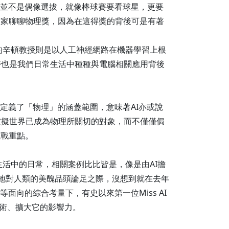
，並不是偶像選拔，就像棒球賽要看球星，更要
大家聊聊物理獎，因為在這得獎的背後可是有著
的辛頓教授則是以人工神經網路在機器學習上根
時也是我們日常生活中種種與電腦相關應用背後
定義了「物理」的涵蓋範圍，意味著AI亦或說
虛擬世界已成為物理所關切的對象，而不僅僅侷
觀戰重點。
活中的日常，相關案例比比皆是，像是由AI擔
其事地對人類的美醜品頭論足之際，沒想到就在去年
面向的綜合考量下，有史以來第一位Miss AI
 技術、擴大它的影響力。