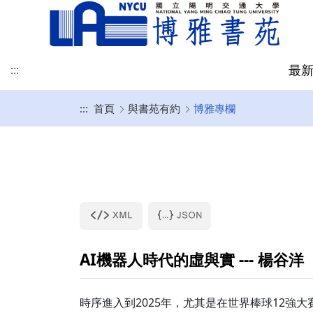
最
:::
:::
首頁
與書苑有約
博雅專欄
博雅訊息
書苑介紹
社群與永續教育中心
博雅專欄
學涯網
修課規定
博雅跨域社群
表單規章
聯絡我們-地圖
書苑成員
人文科學中心
提問與建議
學習地圖
課程時間表
聯絡我們-意見回饋
關於社永
跨域社群
自主學習
SDGs永續活動與課程
AI機器人時代的虛與實 --- 楊谷洋
全校性活動
時序進入到2025年，尤其是在世界棒球12