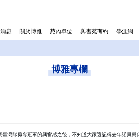
新消息
關於博雅
苑內單位
與書苑有約
學涯網
體育教育中心
常見問題
心理學跨域學程
國立陽明交通大學單一入口
藝文中心
書苑課程
書苑新生
博雅專欄
強大賽臺灣隊勇奪冠軍的興奮感之後，不知道大家還記得去年諾貝