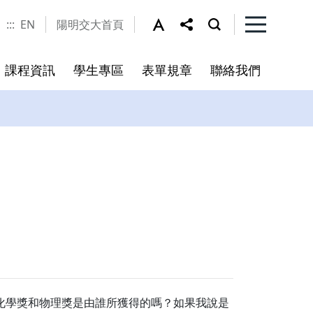
:::
EN
陽明交大首頁
課程資訊
學生專區
表單規章
聯絡我們
指引
百川學士學位學程
爾化學獎和物理獎是由誰所獲得的嗎？如果我說是