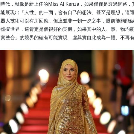
代，就像是新上任的Miss AI Kenza，如果僅僅是透過網
也能展現出「人性」的一面，會有自己的想法、甚至是理想，這
機器人技術可以有所回應，但這並非一朝一夕之事，眼前能夠能
待虛擬世界，這肯定是個很好的契機，如果其中的人、事、物均
虛實整合」的境界的確有可能實現，虛與實自此成為一體、不再