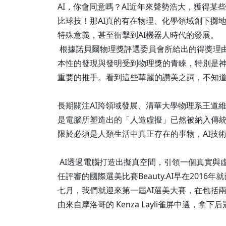
AI，你會同意嗎？AI近年來聲勢浩大，獲得
比球技！那AI真的有在物理、化學領域創下擲
特殊意義，甚至衝擊到AI機器人時代的發展。
根據諾貝爾物理獎評選委員會所給出的得獎理由
本性的發現與發明受到物理獎的青睞，特別是
重要的推手。看到這些華麗的讚美之詞，不知
長期關注AI跨領域發展、清華大學物理系王道
是電腦所塑造出的「人造虛擬」已然被納入傳
限於必須是人類生活中真正存在的事物，AI技
AI透過電腦打造出擬真空間，引領一個真實與
任評審的國際選美比賽Beauty.AI早在20
七月，我們就迎來第一屆AI選美大賽，在包括兩
由來自摩洛哥的 Kenza Layli雀屏中選，