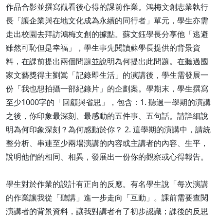
作品合影並撰寫觀看後心得的課前作業。鴻梅文創志業執行
長「讓企業與在地文化成為永續的同行者」單元，學生亦需
走出校園去拜訪鴻梅文創的據點。蘇文鈺學長分享他「逃避
雖然可恥但是幸福」，學生事先閱讀蘇學長提供的背景資
料，在課前提出兩個問題並說明為何提出此問題。在聽過國
家文藝獎得主劉嵩「記錄即生活」的演講後，學生需發展一
份「我也想拍攝一部紀錄片」的企劃案。學期末，學生撰寫
至少1000字的「回顧與省思」，包含：1. 聽過一學期的演講
之後，你印象最深刻、最感動的五件事、五句話。請詳細說
明為何印象深刻？為何感動於你？ 2. 這學期的演講中，請統
整分析、串連至少兩場演講的內容或主講者的內容、生平，
說明他們的相同、相異，發展出一份你的觀察或心得報告。
學生對於作業的設計有正向的反應。有名學生說「每次演講
的作業讓我從「聽講」進一步走向「互動」。課前需要查閱
演講者的背景資料，讓我對講者有了初步認識；課後的反思