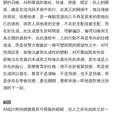
變的召喚。AI所構成的連結，快速、便捷、穩定；但人的關
係，總是在混沌與矛盾中前行。在真正的關係中，無法僅維
持原狀。回應他者，是一種願意讓自己不再是原來的那個自
己的過程。因而人與他者的交會，不在於支配或被支配，而
在於生成。此生成發生於時間差、理解偏誤、倫理召喚與互
為主體的過程中。在此過程中，人的行動不再是單向的目標
達成，而是使雙方都處於一種可變狀態的開放性之中。AI可
預測語意，卻無法參與生成性的變動；AI可重組既有內容，
卻無法在意義仍未成形之時做出責任性的承擔。若生成是人
存在的核心，那麼教育的任務，便不在於複製技能，而是使
生成得以發生。教育不是灌輸，不是預測，也不是預備；而
是使存在學會回應，產生關聯，覺察承擔—即使面對無法預
測的下一刻。
結語
AI或許將持續擴展其可模擬的範疇，但人之存在始終立於一